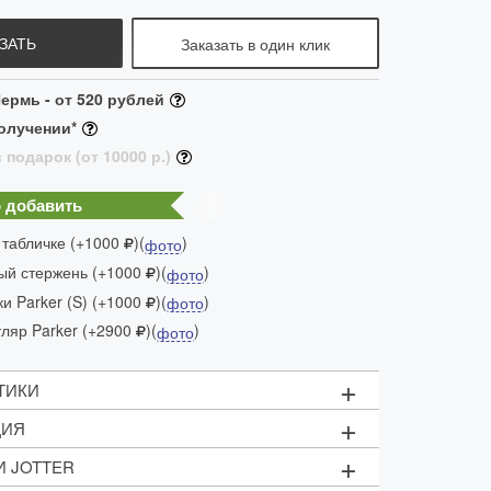
ЗАТЬ
Заказать в один клик
ермь - от 520 рублей
олучении*
 подарок (от 10000 р.)
 добавить
 табличке (+1000
)(
)
фото
ый стержень (+1000
)(
)
фото
и Parker (S) (+1000
)(
)
фото
яр Parker (+2900
)(
)
фото
+
ТИКИ
+
ЦИЯ
кнопочный
+
И JOTTER
тержень (M - 1мм)