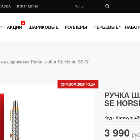
ТАВКА
КОНТАКТЫ
4
И
АКЦИИ
ШАРИКОВЫЕ
РОЛЛЕРЫ
ПЕРЬЕВЫЕ
НАБО
чка шариковая Parker Jotter SE Horse SS GT
СИМВОЛ 2026 ГОДА
РУЧКА Ш
SE HORS
Код / Артикул:
43
3 990
руб