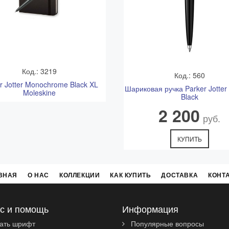
Код.: 3219
Код.: 560
r Jotter Monochrome Black XL
Шариковая ручка Parker Jotter 
Moleskine
Black
2 200
руб.
КУПИТЬ
ВНАЯ
О НАС
КОЛЛЕКЦИИ
КАК КУПИТЬ
ДОСТАВКА
КОНТ
с и помощь
Информация
ать шрифт
Популярные вопросы