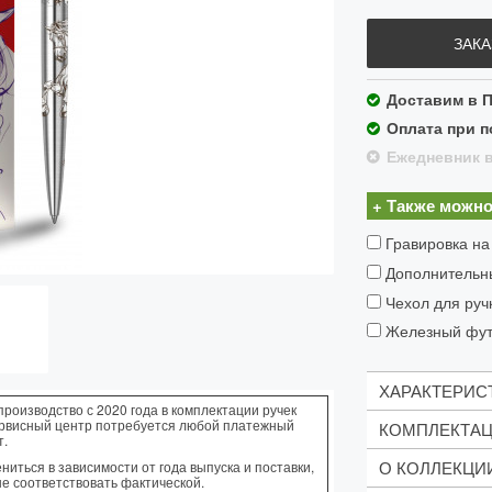
ЗАКА
Доставим в П
Оплата при п
Ежедневник в
+ Также можно
Гравировка на
Дополнительн
Чехол для ручк
Железный футл
ХАРАКТЕРИС
производство с 2020 года в комплектации ручек
ервисный центр потребуется любой платежный
КОМПЛЕКТА
т.
Механизм:
О КОЛЛЕКЦИ
иться в зависимости от года выпуска и поставки,
Материал:
Синий с
не соответствовать фактической.