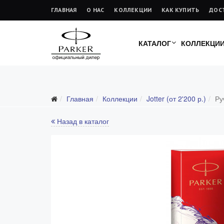
ГЛАВНАЯ
О НАС
КОЛЛЕКЦИИ
КАК КУПИТЬ
ДОС
КАТАЛОГ
КОЛЛЕКЦИ
Главная
Коллекции
Jotter (от 2'200 р.)
Ру
Все коллекции
Duofold (от 66'316 р.)
Назад в каталог
Ingenuity (от 35'305 р.)
Sonnet (от 13'000 р.)
Parker 51 (от 14'600 р.)
Urban (от 6'100 р.)
IM (от 4'200 р.)
Jotter (от 2'200 р.)