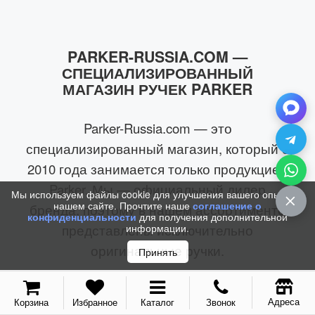
PARKER-RUSSIA.COM —
СПЕЦИАЛИЗИРОВАННЫЙ
МАГАЗИН РУЧЕК PARKER
Parker-Russia.com — это
специализированный магазин, который с
2010 года занимается только продукцией
Parker. Мы — официальный дилер
Мы используем файлы cookie для улучшения вашего опыта на
нашем сайте. Прочтите наше
соглашение о
бренда, поэтому в нашем ассортименте
конфиденциальности
для получения дополнительной
информации.
представлены исключительно
оригинальные ручки.
Принять
Мы понимаем, что выбор ручки — задача
не всегда простая. Поэтому помогаем
Адреса
Корзина
Избранное
Каталог
Звонок