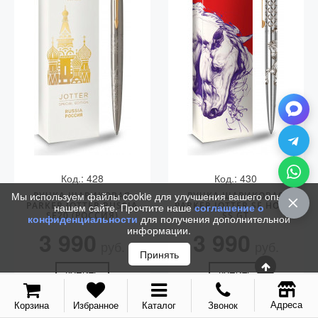
Vector (от 3'156 р.)
Код.: 428
Код.: 430
Мы используем файлы cookie для улучшения вашего опыта на
РУЧКА ШАРИКОВАЯ
РУЧКА ШАРИКОВАЯ
PARKER JOTTER RUSSIA
PARKER JOTTER SE HORSE
нашем сайте. Прочтите наше
соглашение о
SE20 (РОССИЯ)
SS GT
конфиденциальности
для получения дополнительной
информации.
3 990
3 990
руб.
руб.
Принять
КУПИТЬ
КУПИТЬ
Адреса
Корзина
Избранное
Каталог
Звонок