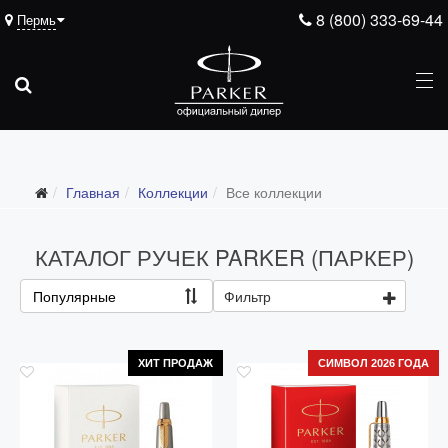
8 (800) 333-69-44
Пермь
Главная
Коллекции
Все коллекции
Все коллекции
Duofold (от 66'316 р.)
КАТАЛОГ РУЧЕК PARKER (ПАРКЕР)
Ingenuity (от 35'305 р.)
Популярные
Фильтр
Sonnet (от 13'000 р.)
Parker 51 (от 14'600 р.)
ХИТ ПРОДАЖ
СИМВОЛ 2026 ГОДА
Urban (от 6'100 р.)
IM (от 4'200 р.)
Jotter (от 2'200 р.)