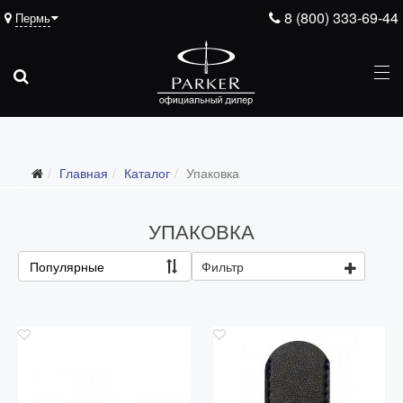
8 (800) 333-69-44
Пермь
Подарочные ручки
Главная
Каталог
Упаковка
Ежедневники
Ручки для гравировки
УПАКОВКА
С золотым пером
Популярные
Фильтр
Распродажа
Аксессуары
Запчасти
Упаковка
Подарочные сертификаты