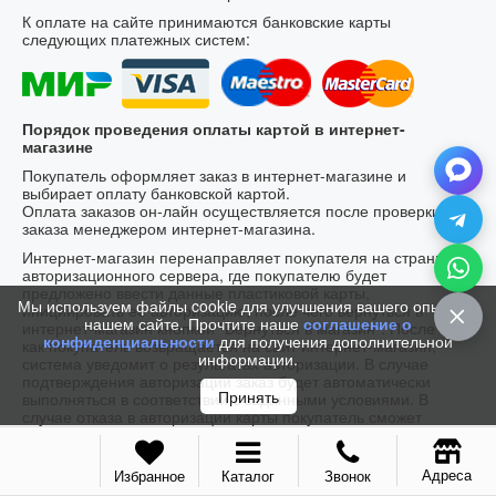
К оплате на сайте принимаются банковские карты
следующих платежных систем:
Порядок проведения оплаты картой в интернет-
магазине
Покупатель оформляет заказ в интернет-магазине и
выбирает оплату банковской картой.
Оплата заказов он-лайн осуществляется после проверки
заказа менеджером интернет-магазина.
Интернет-магазин перенаправляет покупателя на страницу
авторизационного сервера, где покупателю будет
предложено ввести данные пластиковой карты,
Мы используем файлы cookie для улучшения вашего опыта на
инициировать ее авторизацию, после чего вернуться в
нашем сайте. Прочтите наше
соглашение о
интернет-магазин кнопкой "Вернуться в магазин". После того,
конфиденциальности
для получения дополнительной
как покупатель возвращается на сайт интернет-магазин,
информации.
система уведомит о результатах авторизации. В случае
подтверждения авторизации заказ будет автоматически
Принять
выполняться в соответствии с заданными условиями. В
случае отказа в авторизации карты покупатель сможет
повторить процедуру оплаты.
После получения оплаты интернет-магазин собирает заказ и
Адреса
Избранное
Каталог
Звонок
передаёт его выбранным покупателем способом.