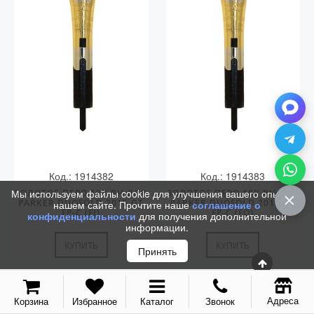
Колпачки
Зоны захвата
Баррели
Зажимы
Механизмы
Упаковка
Подарочные сертификаты
Код.: 1914382
Код.: 1914383
Мы используем файлы cookie для улучшения вашего опыта на
ЗОЛОТОЕ ПЕРО 18K RH ДЛЯ
ЗОЛОТОЕ ПЕРО 18K RH ДЛЯ
PARKER DUOFOLD 2015 GT
PARKER DUOFOLD 2015 GT
нашем сайте. Прочтите наше
соглашение о
FP-C (FI)
FP-C (FO)
конфиденциальности
для получения дополнительной
информации.
КУПИТЬ
КУПИТЬ
Принять
Адреса
Корзина
Избранное
Каталог
Звонок