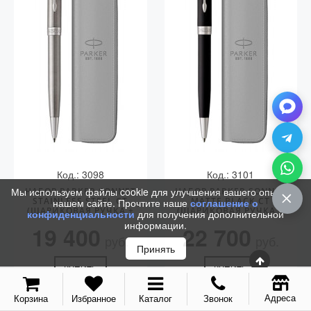
Код.: 3098
Код.: 3101
Мы используем файлы cookie для улучшения вашего опыта на
НАБОР PARKER SONNET
НАБОР PARKER SONNET
STAINLESS STEEL CT
MATTE BLACK CT
нашем сайте. Прочтите наше
соглашение о
(ШАРИКОВАЯ РУЧКА +
(ШАРИКОВАЯ РУЧКА +
конфиденциальности
для получения дополнительной
ЧЕХОЛ)
ЧЕХОЛ)
информации.
19 400
22 700
руб.
руб.
Принять
КУПИТЬ
КУПИТЬ
Адреса
Корзина
Избранное
Каталог
Звонок