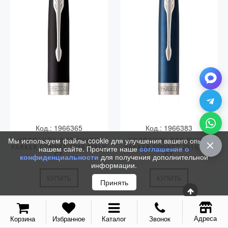
Колпачки
Зоны захвата
Баррели
Зажимы
Механизмы
Упаковка
Подарочные сертификаты
Код.: 1966365
Код.: 1966383
Мы используем файлы cookie для улучшения вашего опыта на
КОЛПАЧОК ДЛЯ РУЧКИ
КОЛПАЧОК ДЛЯ РУЧКИ
PARKER SONNET 2015 MBLK
PARKER SONNET 2015 BLU
нашем сайте. Прочтите наше
соглашение о
CT
CT
конфиденциальности
для получения дополнительной
информации.
КУПИТЬ
КУПИТЬ
Принять
Адреса
Корзина
Избранное
Каталог
Звонок