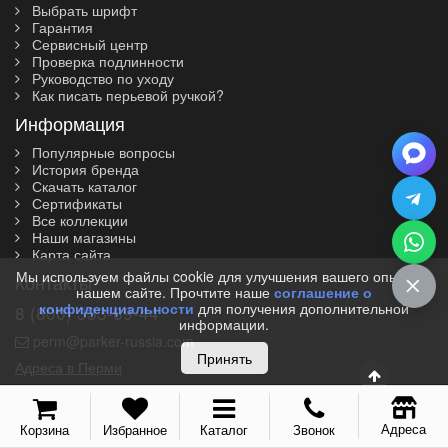
Выбрать шрифт
Гарантия
Сервисный центр
Проверка подлинности
Руководство по уходу
Как писать перьевой ручкой?
Информация
Популярные вопросы
История бренда
Скачать каталог
Сертификаты
Все коллекции
Наши магазины
Карта сайта
Мы используем файлы cookie для улучшения вашего опыта на
Контакты
нашем сайте. Прочтите наше
соглашение о
конфиденциальности
для получения дополнительной
8 (800) 333-69-44
информации.
perm@parker-russia.com
Принять
Адреса в Перми
Адреса
Корзина
Избранное
Каталог
Звонок
© 2010-2026 I Parker-Russia.com I Официальный дилер