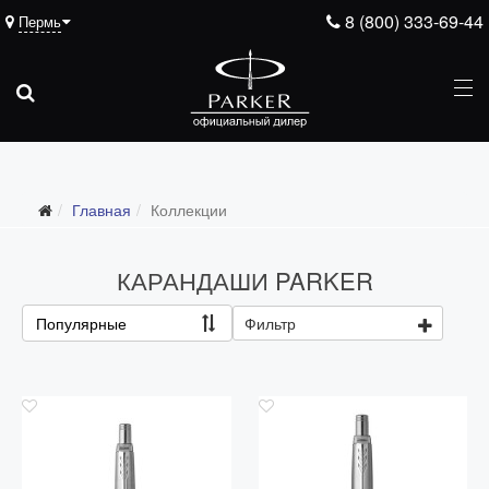
8 (800) 333-69-44
Пермь
Главная
Коллекции
Все коллекции
Duofold (от 66'316 р.)
КАРАНДАШИ PARKER
Ingenuity (от 35'305 р.)
Популярные
Фильтр
Sonnet (от 13'000 р.)
Parker 51 (от 14'600 р.)
Urban (от 6'100 р.)
IM (от 4'200 р.)
Jotter (от 2'200 р.)