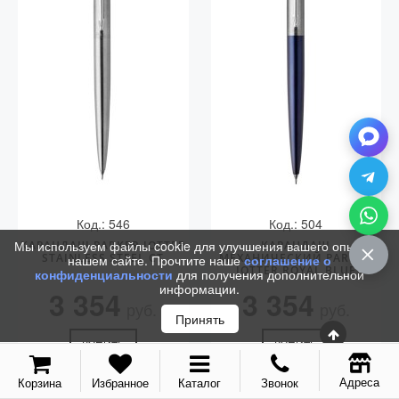
Vector (от 3'156 р.)
Код.: 546
Код.: 504
Мы используем файлы cookie для улучшения вашего опыта на
КАРАНДАШ PARKER JOTTER
КАРАНДАШ
STAINLESS STEEL CT
МЕХАНИЧЕСКИЙ PARKER
нашем сайте. Прочтите наше
соглашение о
JOTTER ROYAL BLUE
конфиденциальности
для получения дополнительной
CHROME CT
информации.
3 354
3 354
руб.
руб.
Принять
КУПИТЬ
КУПИТЬ
Адреса
Корзина
Избранное
Каталог
Звонок